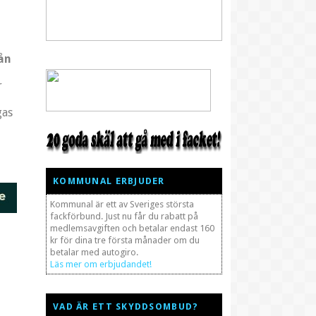
ån
r
gas
KOMMUNAL ERBJUDER
Kommunal är ett av Sveriges största
fackförbund. Just nu får du rabatt på
medlemsavgiften och betalar endast 160
kr för dina tre första månader om du
betalar med autogiro.
Läs mer om erbjudandet!
VAD ÄR ETT SKYDDSOMBUD?