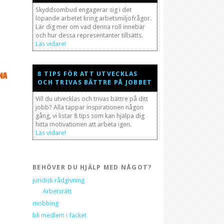
Skyddsombud engagerar sig i det
löpande arbetet kring arbetsmiljöfrågor.
Lär dig mer om vad denna roll innebär
och hur dessa representanter tillsätts.
Läs vidare!
8 TIPS FÖR ATT UTVECKLAS
OCH TRIVAS BÄTTRE PÅ JOBBET
Vill du utvecklas och trivas bättre på ditt
jobb? Alla tappar inspirationen någon
gång, vi listar 8 tips som kan hjälpa dig
hitta motivationen att arbeta igen.
Läs vidare!
BEHÖVER DU HJÄLP MED NÅGOT?
juridisk rådgivning
Arbetsrätt
mobbing
bli medlem i facket