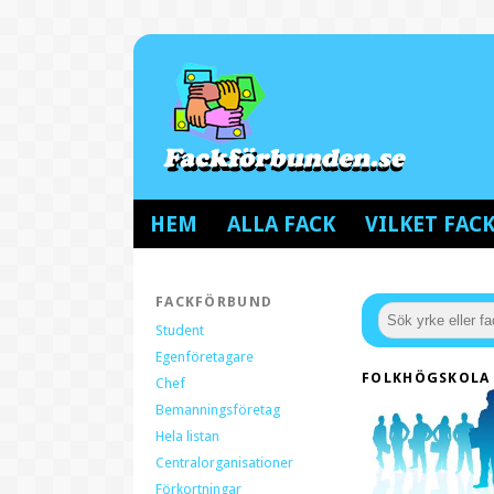
HEM
ALLA FACK
VILKET FA
FACKFÖRBUND
Student
Egenföretagare
FOLKHÖGSKOLA
Chef
Bemanningsföretag
Hela listan
Centralorganisationer
Förkortningar