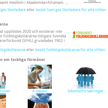
samt medlem i AkademikerAlliansen. …
iges Skolledare
eller
besök Sveriges Skolledare för alla villkor
arna
d upplöstes 2020 och existerar inte
t Folkhögskollärarna tidigare Svenska
lärarförbund (SFHL) grundades 1902 i
…
högskollärarna
eller
besök Folkhögskollärarna för alla villkor
n om fackliga förmåner
tioner
A-kassor
Inkomstförsäkringar