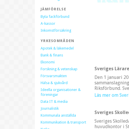
JÄMFÖRELSE
Byta fackförbund
A-kassor
Inkomstförsäkring
YRKESOMRÅDEN
Apotek & läkemedel
Bank & finans
Ekonomi
Sveriges Lärar
Forskning & vetenskap
Försvarsmakten
Den 1 januari 20
sammanslagning 
Hälsa & sjukvård
Riksförbund. Sve
Ideella organisationer &
Läs mer om Sver
föreningar
Data IT & media
Journalistik
Sveriges Skoll
Kommunala anställda
Sveriges Skolle
Kommunikation & transport
huvudkontor i S