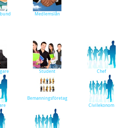
rbund
Medlemslån
gare
Student
Chef
Bemanningsföretag
are
Civilekonom