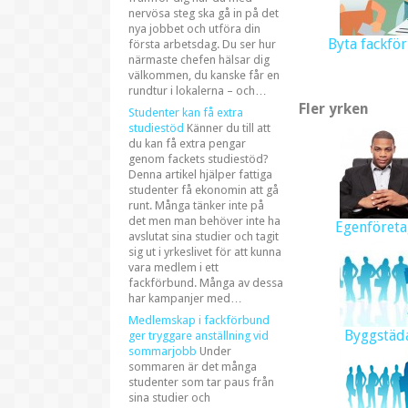
nervösa steg ska gå in på det
nya jobbet och utföra din
Byta fackfö
första arbetsdag. Du ser hur
närmaste chefen hälsar dig
välkommen, du kanske får en
rundtur i lokalerna – och…
Fler yrken
Studenter kan få extra
studiestöd
Känner du till att
du kan få extra pengar
genom fackets studiestöd?
Denna artikel hjälper fattiga
studenter få ekonomin att gå
runt. Många tänker inte på
det men man behöver inte ha
Egenföreta
avslutat sina studier och tagit
sig ut i yrkeslivet för att kunna
vara medlem i ett
fackförbund. Många av dessa
har kampanjer med…
Medlemskap i fackförbund
Byggstäd
ger tryggare anställning vid
sommarjobb
Under
sommaren är det många
studenter som tar paus från
sina studier och