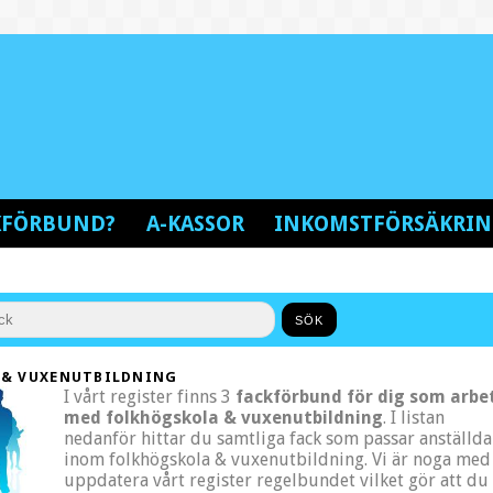
CKFÖRBUND?
A-KASSOR
INKOMSTFÖRSÄKRI
 & VUXENUTBILDNING
I vårt register finns 3
fackförbund för dig som arbe
med folkhögskola & vuxenutbildning
. I listan
nedanför hittar du samtliga fack som passar anställda
inom folkhögskola & vuxenutbildning. Vi är noga med 
uppdatera vårt register regelbundet vilket gör att du