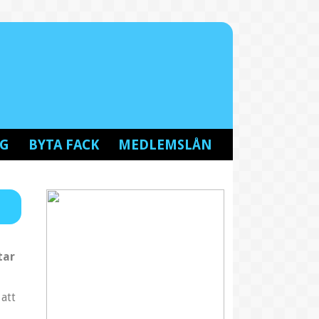
NG
BYTA FACK
MEDLEMSLÅN
tar
att