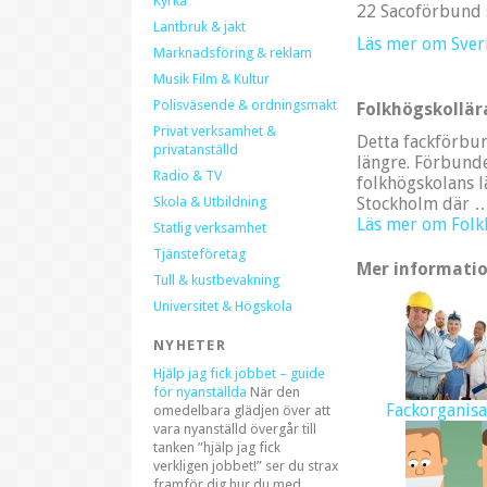
Kyrka
22 Sacoförbund 
Lantbruk & jakt
Läs mer om Sver
Marknadsföring & reklam
Musik Film & Kultur
Polisväsende & ordningsmakt
Folkhögskollär
Privat verksamhet &
Detta fackförbun
privatanställd
längre. Förbunde
Radio & TV
folkhögskolans 
Skola & Utbildning
Stockholm där 
Läs mer om Folk
Statlig verksamhet
Tjänsteföretag
Mer informatio
Tull & kustbevakning
Universitet & Högskola
NYHETER
Hjälp jag fick jobbet – guide
för nyanställda
När den
Fackorganisa
omedelbara glädjen över att
vara nyanställd övergår till
tanken ”hjälp jag fick
verkligen jobbet!” ser du strax
framför dig hur du med