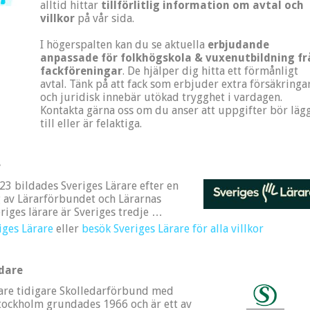
alltid hittar
tillförlitlig information om avtal och
villkor
på vår sida.
I högerspalten kan du se aktuella
erbjudande
anpassade för folkhögskola & vuxenutbildning fr
fackföreningar
. De hjälper dig hitta ett förmånligt
avtal. Tänk på att fack som erbjuder extra försäkringa
och juridisk innebär utökad trygghet i vardagen.
Kontakta gärna oss om du anser att uppgifter bör läg
till eller är felaktiga.
e
23 bildades Sveriges Lärare efter en
av Lärarförbundet och Lärarnas
riges lärare är Sveriges tredje …
iges Lärare
eller
besök Sveriges Lärare för alla villkor
edare
dare tidigare Skolledarförbund med
tockholm grundades 1966 och är ett av