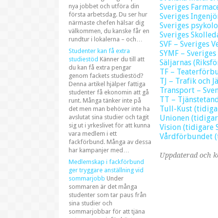
nya jobbet och utföra din
Sveriges Farmac
första arbetsdag. Du ser hur
Sveriges Ingenjö
närmaste chefen hälsar dig
Sveriges psykol
välkommen, du kanske får en
Sveriges Skolle
rundtur i lokalerna – och…
SVF – Sveriges 
Studenter kan få extra
SYMF – Sveriges
studiestöd
Känner du till att
Säljarnas (Riksf
du kan få extra pengar
TF – Teaterförb
genom fackets studiestöd?
TJ – Trafik och J
Denna artikel hjälper fattiga
Transport – Sve
studenter få ekonomin att gå
TT – Tjänstetan
runt. Många tänker inte på
Tull-Kust (tidig
det men man behöver inte ha
avslutat sina studier och tagit
Unionen (tidigar
sig ut i yrkeslivet för att kunna
Vision (tidigare 
vara medlem i ett
Vårdförbundet (
fackförbund. Många av dessa
har kampanjer med…
Uppdaterad och k
Medlemskap i fackförbund
ger tryggare anställning vid
sommarjobb
Under
sommaren är det många
studenter som tar paus från
sina studier och
sommarjobbar för att tjäna