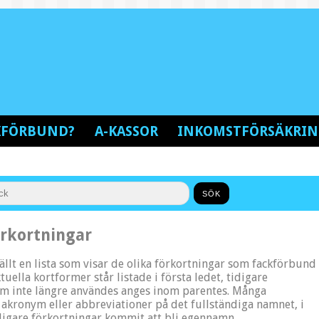
CKFÖRBUND?
A-KASSOR
INKOMSTFÖRSÄKRI
örkortningar
llt en lista som visar de olika förkortningar som fackförbund
tuella kortformer står listade i första ledet, tidigare
om inte längre användes anges inom parentes. Många
 akronym eller abbreviationer på det fullständiga namnet, i
idigare förkortningar kommit att bli egennamn.