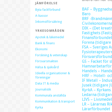
JÄMFÖRELSE
BAF – Byggnads
Byta fackförbund
Baro
A-kassor
BRF -Brandmänn
Inkomstförsäkring
Civilekonomerna 
DIK – (Det kreati
YRKESOMRÅDEN
Fastighets (Fast
Apotek & läkemedel
Finansförbundet 
Forena (tidigare
Bank & finans
FSA – Sveriges 
Ekonomi
Fysioterapeuter
Forskning & vetenskap
Försvarsförbund
GS – Facket för s
Försvarsmakten
Hamnarbetarför
Hälsa & sjukvård
Handels – Hande
Ideella organisationer &
HRF – Hotell- oc
föreningar
IF Metall – Indus
Data IT & media
Jusek (tidigare J
Journalistik
KyrkA – Kyrkan
Ledarna (tidigar
Kommunala anställda
LIVS – Livsmede
Kommunikation & transport
LR – Lärarnas R
Kyrka
Lärarförbundet