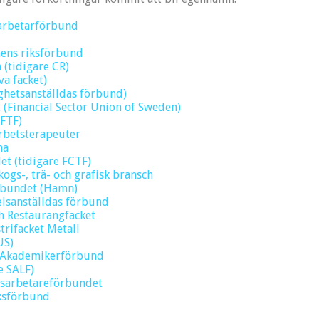
arbetarförbund
ens riksförbund
(tidigare CR)
va facket)
ighetsanställdas förbund)
(Financial Sector Union of Sweden)
 FTF)
Arbetsterapeuter
na
et (tidigare FCTF)
kogs-, trä- och grafisk bransch
bundet (Hamn)
lsanställdas förbund
h Restaurangfacket
trifacket Metall
US)
s Akademikerförbund
e SALF)
lsarbetareförbundet
iksförbund