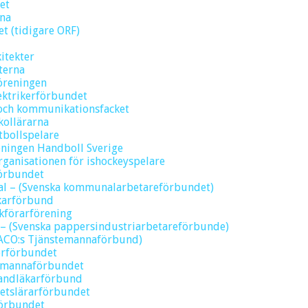
et
rna
t (tidigare ORF)
kitekter
terna
föreningen
ektrikerförbundet
 och kommunikationsfacket
kollärarna
tbollspelare
eningen Handboll Sverige
rganisationen för ishockeyspelare
förbundet
l – (Svenska kommunalarbetareförbundet)
äkarförbund
okförarförening
 – (Svenska pappersindustriarbetareförbunde)
SACO:s Tjänstemannaförbund)
erförbundet
temannaförbundet
Tandläkarförbund
tetslärarförbundet
förbundet