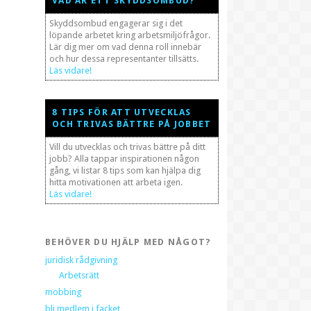
VAD ÄR ETT SKYDDSOMBUD?
Skyddsombud engagerar sig i det
löpande arbetet kring arbetsmiljöfrågor.
Lär dig mer om vad denna roll innebär
och hur dessa representanter tillsätts.
Läs vidare!
8 TIPS FÖR ATT UTVECKLAS
OCH TRIVAS BÄTTRE PÅ JOBBET
Vill du utvecklas och trivas bättre på ditt
jobb? Alla tappar inspirationen någon
gång, vi listar 8 tips som kan hjälpa dig
hitta motivationen att arbeta igen.
Läs vidare!
BEHÖVER DU HJÄLP MED NÅGOT?
juridisk rådgivning
Arbetsrätt
mobbing
bli medlem i facket