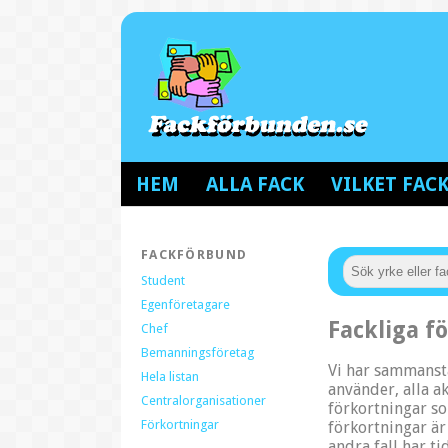
HEM
ALLA FACK
VILKET FA
FACKFÖRBUND
Student
Egenföretagare
Fackliga f
Chef
Bemanningsföretag
Vi har sammanstä
Hela listan
använder, alla ak
Centralorganisationer
förkortningar s
Förkortningar
förkortningar är
andra fall har t