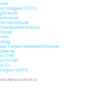
euter
rer (tidigare STF/CF)
ogförbund
darförbund
Veterinärförbund
 Yrkesmusikerförbund
örbund)
undet
ärnväg
nska Transportarbetareförbundet
dläkarna
are STBF)
e HTF/SIF)
SKTF)
tidigare SHSTF)
ontrollerad 2019-09-21