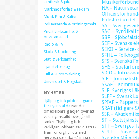
Musikerförbund
Lantbruk & jakt
NA – Naturveta
Marknadsföring & reklam
Officersförbunde
Musik Film & Kultur
Polisförbundet
Polisväsende & ordningsmakt
SA – Sveriges ar
SAC – Syndikalis
Privat verksamhet &
privatanställd
SBF – Sjöbefäls
SEF – Svenska el
Radio & TV
SEKO – Service-
Skola & Utbildning
SFHL – Folkhögs
Statlig verksamhet
SFS – Svenska Fo
SHS – Spelarför
Tjänsteföretag
SICO – Intresseo
Tull & kustbevakning
SJF – Journalist
Universitet & Högskola
SKAF – Kommuna
SLF- Sveriges L
NYHETER
SLFF – Svensk L
Hjälp jag fick jobbet – guide
SPIAF – Pappers
för nyanställda
När den
SRAT (tidigare 
omedelbara glädjen över att
SSR – Akademik
vara nyanställd övergår till
ST – Statstjäns
tanken ”hjälp jag fick
STF – Sveriges 
verkligen jobbet!” ser du strax
SULF – Universi
framför dig hur du med
Svenska Målare
nervösa steg ska gå in på det