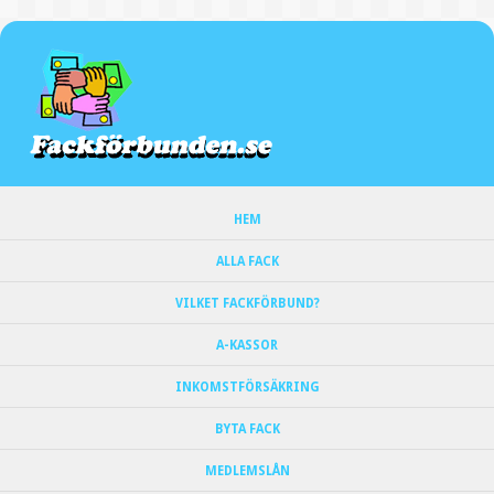
HEM
ALLA FACK
VILKET FACKFÖRBUND?
A-KASSOR
INKOMSTFÖRSÄKRING
BYTA FACK
MEDLEMSLÅN