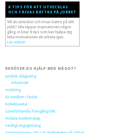
8 TIPS FÖR ATT UTVECKLAS
OCH TRIVAS BÄTTRE PÅ JOBBET
Vill du utvecklas och trivas bättre på ditt
jobb? Alla tappar inspirationen någon
gång, vi listar 8 tips som kan hjälpa dig
hitta motivationen att arbeta igen.
Läs vidare!
BEHÖVER DU HJÄLP MED NÅGOT?
juridisk rådgivning
Arbetsrätt
mobbing
bli medlem i facket
Kollektivavtal
Löneförhandla framgångsrikt
Avsluta medlemskap
Fackligt engagemang
Arbetstagarens rätt och skyldigheter på jobbet