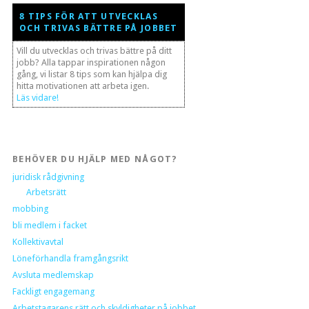
8 TIPS FÖR ATT UTVECKLAS
OCH TRIVAS BÄTTRE PÅ JOBBET
Vill du utvecklas och trivas bättre på ditt
jobb? Alla tappar inspirationen någon
gång, vi listar 8 tips som kan hjälpa dig
hitta motivationen att arbeta igen.
Läs vidare!
BEHÖVER DU HJÄLP MED NÅGOT?
juridisk rådgivning
Arbetsrätt
mobbing
bli medlem i facket
Kollektivavtal
Löneförhandla framgångsrikt
Avsluta medlemskap
Fackligt engagemang
Arbetstagarens rätt och skyldigheter på jobbet