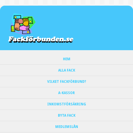
HEM
ALLA FACK
VILKET FACKFÖRBUND?
A-KASSOR
INKOMSTFÖRSÄKRING
BYTA FACK
MEDLEMSLÅN