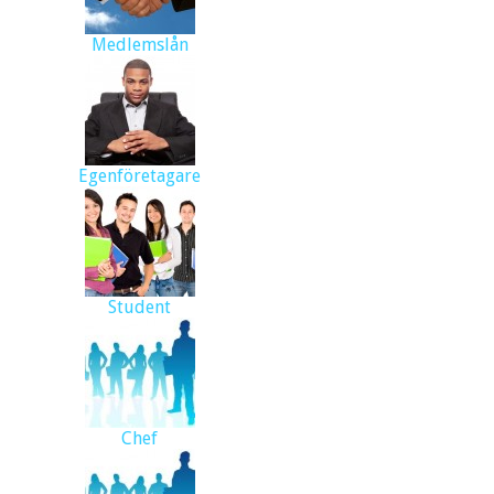
Medlemslån
Egenföretagare
Student
Chef