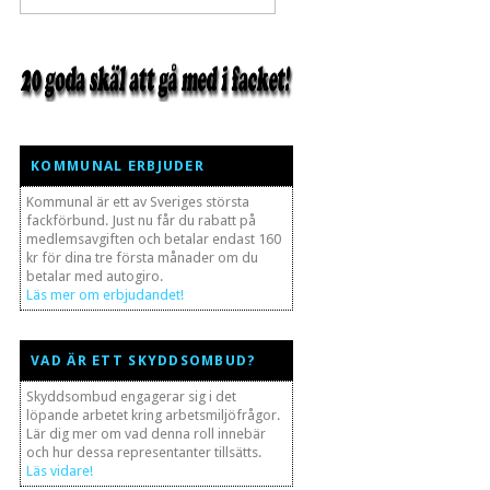
KOMMUNAL ERBJUDER
Kommunal är ett av Sveriges största
fackförbund. Just nu får du rabatt på
medlemsavgiften och betalar endast 160
kr för dina tre första månader om du
betalar med autogiro.
Läs mer om erbjudandet!
VAD ÄR ETT SKYDDSOMBUD?
Skyddsombud engagerar sig i det
löpande arbetet kring arbetsmiljöfrågor.
Lär dig mer om vad denna roll innebär
och hur dessa representanter tillsätts.
Läs vidare!