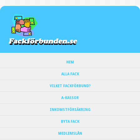
HEM
ALLA FACK
VILKET FACKFÖRBUND?
A-KASSOR
INKOMSTFÖRSÄKRING
BYTA FACK
MEDLEMSLÅN