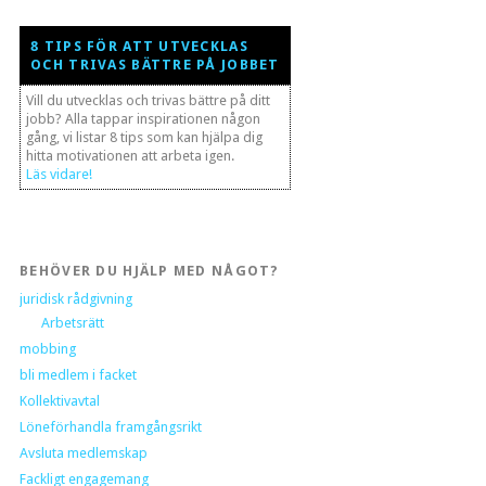
8 TIPS FÖR ATT UTVECKLAS
OCH TRIVAS BÄTTRE PÅ JOBBET
Vill du utvecklas och trivas bättre på ditt
jobb? Alla tappar inspirationen någon
gång, vi listar 8 tips som kan hjälpa dig
hitta motivationen att arbeta igen.
Läs vidare!
BEHÖVER DU HJÄLP MED NÅGOT?
juridisk rådgivning
Arbetsrätt
mobbing
bli medlem i facket
Kollektivavtal
Löneförhandla framgångsrikt
Avsluta medlemskap
Fackligt engagemang