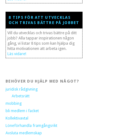
8 TIPS FÖR ATT UTVECKLAS
OCH TRIVAS BÄTTRE PÅ JOBBET
Vill du utvecklas och trivas bättre på ditt
jobb? Alla tappar inspirationen någon
gång, vi listar 8 tips som kan hjälpa dig
hitta motivationen att arbeta igen.
Läs vidare!
BEHÖVER DU HJÄLP MED NÅGOT?
juridisk rådgivning
Arbetsrätt
mobbing
bli medlem i facket
Kollektivavtal
Löneförhandla framgångsrikt
Avsluta medlemskap