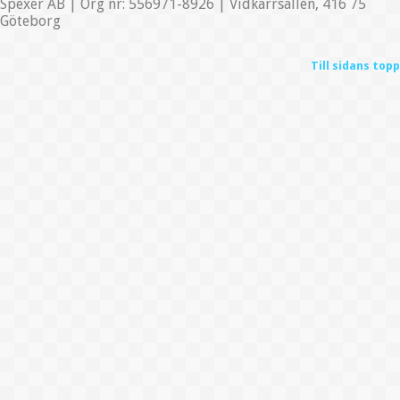
Spexer AB | Org nr: 556971-8926 | Vidkärrsallén, 416 75
Göteborg
Till sidans topp