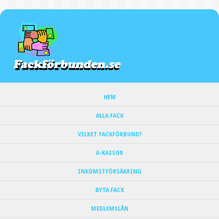
HEM
ALLA FACK
VILKET FACKFÖRBUND?
A-KASSOR
INKOMSTFÖRSÄKRING
BYTA FACK
MEDLEMSLÅN