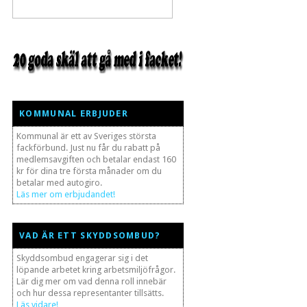
KOMMUNAL ERBJUDER
Kommunal är ett av Sveriges största
fackförbund. Just nu får du rabatt på
medlemsavgiften och betalar endast 160
kr för dina tre första månader om du
betalar med autogiro.
Läs mer om erbjudandet!
VAD ÄR ETT SKYDDSOMBUD?
Skyddsombud engagerar sig i det
löpande arbetet kring arbetsmiljöfrågor.
Lär dig mer om vad denna roll innebär
och hur dessa representanter tillsätts.
Läs vidare!