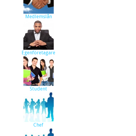
Medlemslån
Egenföretagare
Student
Chef