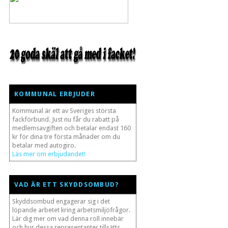
KOMMUNAL ERBJUDER
Kommunal är ett av Sveriges största
fackförbund. Just nu får du rabatt på
medlemsavgiften och betalar endast 160
kr för dina tre första månader om du
betalar med autogiro.
Läs mer om erbjudandet!
VAD ÄR ETT SKYDDSOMBUD?
Skyddsombud engagerar sig i det
löpande arbetet kring arbetsmiljöfrågor.
Lär dig mer om vad denna roll innebär
och hur dessa representanter tillsätts.