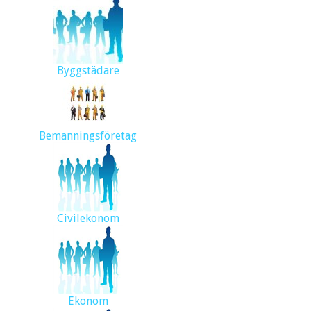
Byggstädare
Bemanningsföretag
Civilekonom
Ekonom