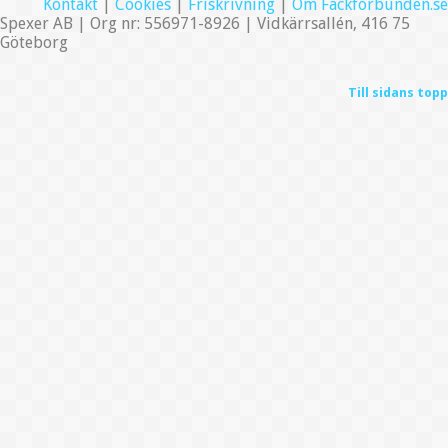
Kontakt
|
Cookies
|
Friskrivning
|
Om Fackförbunden.se
Spexer AB | Org nr: 556971-8926 | Vidkärrsallén, 416 75
Göteborg
Till sidans topp