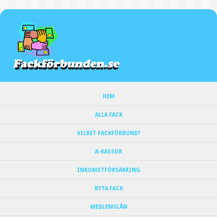
HEM
ALLA FACK
VILKET FACKFÖRBUND?
A-KASSOR
INKOMSTFÖRSÄKRING
BYTA FACK
MEDLEMSLÅN