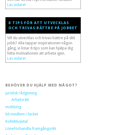
Läs vidare!
8 TIPS FÖR ATT UTVECKLAS
OCH TRIVAS BÄTTRE PÅ JOBBET
Vill du utvecklas och trivas bättre på ditt
jobb? Alla tappar inspirationen någon
gång, vi listar 8 tips som kan hjälpa dig
hitta motivationen att arbeta igen.
Läs vidare!
BEHÖVER DU HJÄLP MED NÅGOT?
juridisk rådgivning
Arbetsrätt
mobbing
bli medlem i facket
Kollektivavtal
Löneförhandla framgångsrikt