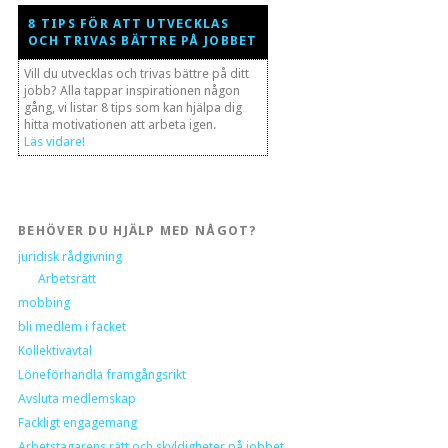
8 TIPS FÖR ATT UTVECKLAS
OCH TRIVAS BÄTTRE PÅ JOBBET
Vill du utvecklas och trivas bättre på ditt
jobb? Alla tappar inspirationen någon
gång, vi listar 8 tips som kan hjälpa dig
hitta motivationen att arbeta igen.
Läs vidare!
BEHÖVER DU HJÄLP MED NÅGOT?
juridisk rådgivning
Arbetsrätt
mobbing
bli medlem i facket
Kollektivavtal
Löneförhandla framgångsrikt
Avsluta medlemskap
Fackligt engagemang
Arbetstagarens rätt och skyldigheter på jobbet