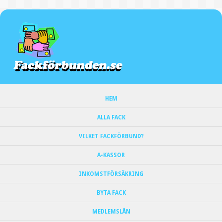
HEM
ALLA FACK
VILKET FACKFÖRBUND?
A-KASSOR
INKOMSTFÖRSÄKRING
BYTA FACK
MEDLEMSLÅN