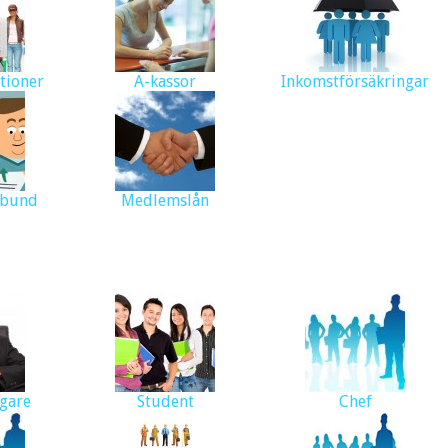
tioner
A-kassor
Inkomstförsäkringar
rbund
Medlemslån
gare
Student
Chef