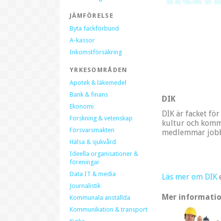
JÄMFÖRELSE
Byta fackförbund
A-kassor
Inkomstförsäkring
YRKESOMRÅDEN
Apotek & läkemedel
Bank & finans
DIK
Ekonomi
DIK är facket fö
Forskning & vetenskap
kultur och komm
Försvarsmakten
medlemmar jobb
Hälsa & sjukvård
Ideella organisationer &
föreningar
Data IT & media
Läs mer om DIK
Journalistik
Mer informatio
Kommunala anställda
Kommunikation & transport