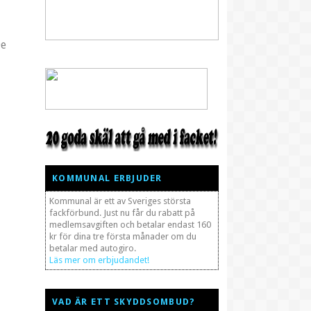
De
KOMMUNAL ERBJUDER
Kommunal är ett av Sveriges största
fackförbund. Just nu får du rabatt på
medlemsavgiften och betalar endast 160
kr för dina tre första månader om du
betalar med autogiro.
Läs mer om erbjudandet!
VAD ÄR ETT SKYDDSOMBUD?