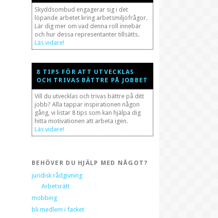
Skyddsombud engagerar sig i det
löpande arbetet kring arbetsmiljöfrågor.
Lär dig mer om vad denna roll innebär
och hur dessa representanter tillsätts.
Läs vidare!
8 TIPS FÖR ATT UTVECKLAS
OCH TRIVAS BÄTTRE PÅ JOBBET
Vill du utvecklas och trivas bättre på ditt
jobb? Alla tappar inspirationen någon
gång, vi listar 8 tips som kan hjälpa dig
hitta motivationen att arbeta igen.
Läs vidare!
BEHÖVER DU HJÄLP MED NÅGOT?
juridisk rådgivning
Arbetsrätt
mobbing
bli medlem i facket