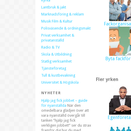
Kyrka
Lantbruk & jakt
Marknadsföring & reklam
Musik Film & Kultur
Fackorganisa
Polisväsende & ordningsmakt
Privat verksamhet &
privatanställd
Radio & TV
Skola & Utbildning
Byta fackfö
Statlig verksamhet
Tjänsteföretag
Tull & kustbevakning
Fler yrken
Universitet & Högskola
NYHETER
Hjälp jag fick jobbet – guide
för nyanställda
När den
omedelbara glädjen över att
vara nyanställd övergår till
Egenföreta
tanken ”hjälp jag fick
verkligen jobbet!” ser du strax
framför dig hur du med