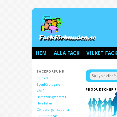
HEM
ALLA FACK
VILKET FA
FACKFÖRBUND
Student
Egenföretagare
PRODUKTCHEF F
Chef
Bemanningsföretag
Hela listan
Centralorganisationer
Förkortningar