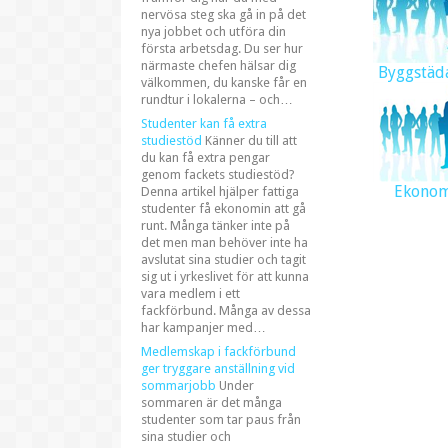
nervösa steg ska gå in på det
nya jobbet och utföra din
första arbetsdag. Du ser hur
närmaste chefen hälsar dig
Byggstäd
välkommen, du kanske får en
rundtur i lokalerna – och…
Studenter kan få extra
studiestöd
Känner du till att
du kan få extra pengar
genom fackets studiestöd?
Ekono
Denna artikel hjälper fattiga
studenter få ekonomin att gå
runt. Många tänker inte på
det men man behöver inte ha
avslutat sina studier och tagit
sig ut i yrkeslivet för att kunna
vara medlem i ett
fackförbund. Många av dessa
har kampanjer med…
Medlemskap i fackförbund
ger tryggare anställning vid
sommarjobb
Under
sommaren är det många
studenter som tar paus från
sina studier och