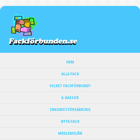
HEM
ALLA FACK
VILKET FACKFÖRBUND?
A-KASSOR
INKOMSTFÖRSÄKRING
BYTA FACK
MEDLEMSLÅN