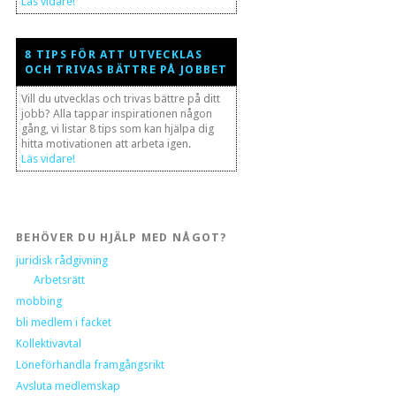
Läs vidare!
8 TIPS FÖR ATT UTVECKLAS
OCH TRIVAS BÄTTRE PÅ JOBBET
Vill du utvecklas och trivas bättre på ditt
jobb? Alla tappar inspirationen någon
gång, vi listar 8 tips som kan hjälpa dig
hitta motivationen att arbeta igen.
Läs vidare!
BEHÖVER DU HJÄLP MED NÅGOT?
juridisk rådgivning
Arbetsrätt
mobbing
bli medlem i facket
Kollektivavtal
Löneförhandla framgångsrikt
Avsluta medlemskap