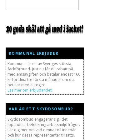
KOMMUNAL ERBJUDER
Kommunal är ett av Sveriges största
fackförbund. Just nu får du rabatt på
medlemsavgiften och betalar endast 160
kr för dina tre första månader om du
betalar med autogiro.
Läs mer om erbjudandet!
VAD ÄR ETT SKYDDSOMBUD?
Skyddsombud engagerar sig i det
löpande arbetet kring arbetsmiljöfrågor.
Lär dig mer om vad denna roll innebär
och hur dessa representanter tillsätts.