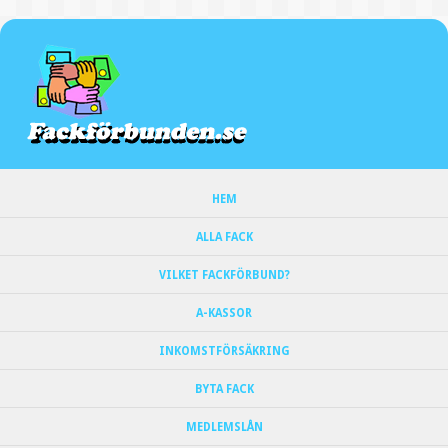
HEM
ALLA FACK
VILKET FACKFÖRBUND?
A-KASSOR
INKOMSTFÖRSÄKRING
BYTA FACK
MEDLEMSLÅN