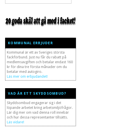
KOMMUNAL ERBJUDER
Kommunal är ett av Sveriges största
fackförbund. Just nu får du rabatt på
medlemsavgiften och betalar endast 160
kr för dina tre första månader om du
betalar med autogiro.
Läs mer om erbjudandet!
VAD ÄR ETT SKYDDSOMBUD?
Skyddsombud engagerar sig i det
löpande arbetet kring arbetsmiljöfrågor.
Lär dig mer om vad denna roll innebär
och hur dessa representanter tillsätts.
Läs vidare!