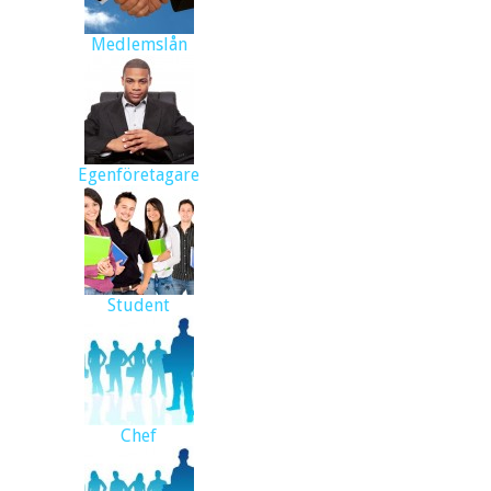
Medlemslån
Egenföretagare
Student
Chef