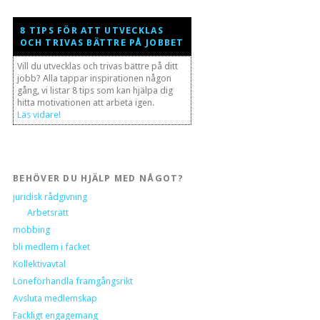
8 TIPS FÖR ATT UTVECKLAS
OCH TRIVAS BÄTTRE PÅ JOBBET
Vill du utvecklas och trivas bättre på ditt
jobb? Alla tappar inspirationen någon
gång, vi listar 8 tips som kan hjälpa dig
hitta motivationen att arbeta igen.
Läs vidare!
BEHÖVER DU HJÄLP MED NÅGOT?
juridisk rådgivning
Arbetsrätt
mobbing
bli medlem i facket
Kollektivavtal
Löneförhandla framgångsrikt
Avsluta medlemskap
Fackligt engagemang