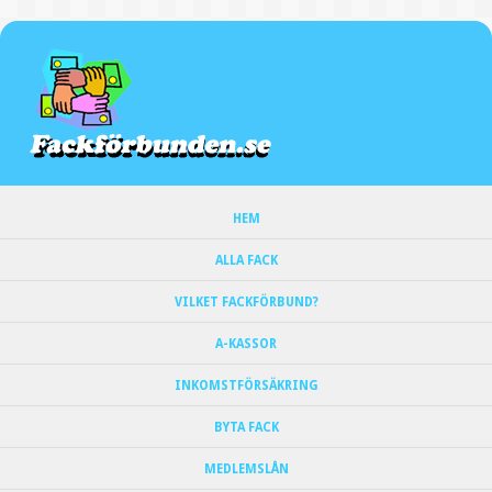
HEM
ALLA FACK
VILKET FACKFÖRBUND?
A-KASSOR
INKOMSTFÖRSÄKRING
BYTA FACK
MEDLEMSLÅN