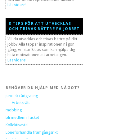
Läs vidare!
8 TIPS FÖR ATT UTVECKLAS
OCH TRIVAS BÄTTRE PÅ JOBBET
Vill du utvecklas och trivas bättre på ditt
jobb? Alla tappar inspirationen någon
gång, vi listar 8 tips som kan hjälpa dig
hitta motivationen att arbeta igen.
Läs vidare!
BEHÖVER DU HJÄLP MED NÅGOT?
juridisk rådgivning
Arbetsrätt
mobbing
bli medlem i facket
Kollektivavtal
Löneförhandla framgångsrikt