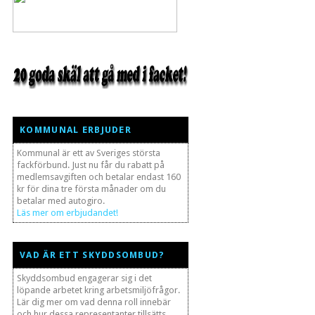
KOMMUNAL ERBJUDER
Kommunal är ett av Sveriges största
fackförbund. Just nu får du rabatt på
medlemsavgiften och betalar endast 160
kr för dina tre första månader om du
betalar med autogiro.
Läs mer om erbjudandet!
VAD ÄR ETT SKYDDSOMBUD?
Skyddsombud engagerar sig i det
löpande arbetet kring arbetsmiljöfrågor.
Lär dig mer om vad denna roll innebär
och hur dessa representanter tillsätts.