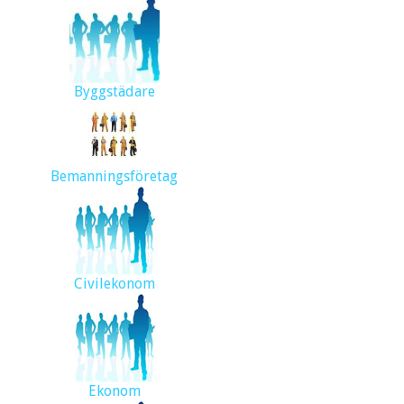
Byggstädare
Bemanningsföretag
Civilekonom
Ekonom