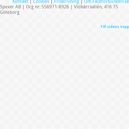
Kontakt
|
Cookies
|
Friskrivning
|
Om Fackförbunden.se
Spexer AB | Org nr: 556971-8926 | Vidkärrsallén, 416 75
Göteborg
Till sidans topp