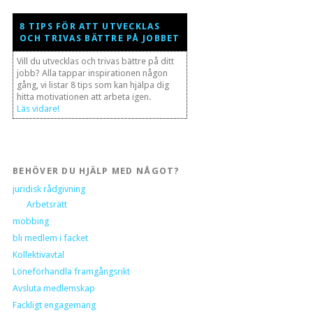
8 TIPS FÖR ATT UTVECKLAS
OCH TRIVAS BÄTTRE PÅ JOBBET
Vill du utvecklas och trivas bättre på ditt
jobb? Alla tappar inspirationen någon
gång, vi listar 8 tips som kan hjälpa dig
hitta motivationen att arbeta igen.
Läs vidare!
BEHÖVER DU HJÄLP MED NÅGOT?
juridisk rådgivning
Arbetsrätt
mobbing
bli medlem i facket
Kollektivavtal
Löneförhandla framgångsrikt
Avsluta medlemskap
Fackligt engagemang