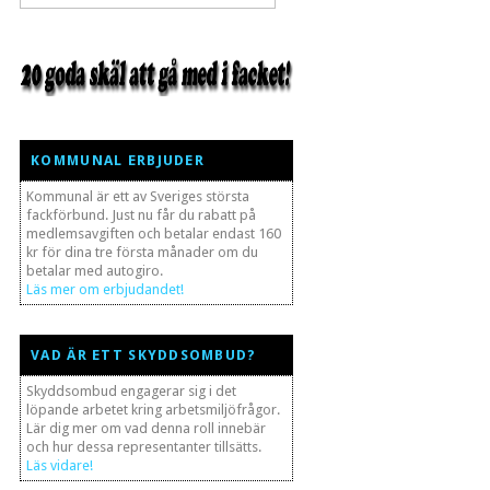
KOMMUNAL ERBJUDER
Kommunal är ett av Sveriges största
fackförbund. Just nu får du rabatt på
medlemsavgiften och betalar endast 160
kr för dina tre första månader om du
betalar med autogiro.
Läs mer om erbjudandet!
VAD ÄR ETT SKYDDSOMBUD?
Skyddsombud engagerar sig i det
löpande arbetet kring arbetsmiljöfrågor.
Lär dig mer om vad denna roll innebär
och hur dessa representanter tillsätts.
Läs vidare!