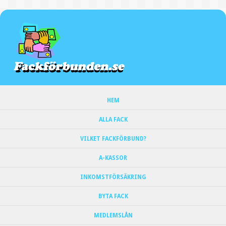
HEM
ALLA FACK
VILKET FACKFÖRBUND?
A-KASSOR
INKOMSTFÖRSÄKRING
BYTA FACK
MEDLEMSLÅN