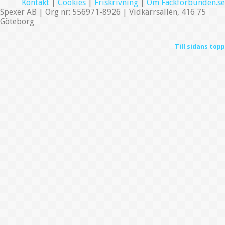
Kontakt
|
Cookies
|
Friskrivning
|
Om Fackförbunden.se
Spexer AB | Org nr: 556971-8926 | Vidkärrsallén, 416 75
Göteborg
Till sidans topp