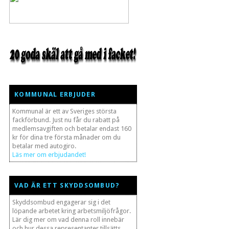
KOMMUNAL ERBJUDER
Kommunal är ett av Sveriges största
fackförbund. Just nu får du rabatt på
medlemsavgiften och betalar endast 160
kr för dina tre första månader om du
betalar med autogiro.
Läs mer om erbjudandet!
VAD ÄR ETT SKYDDSOMBUD?
Skyddsombud engagerar sig i det
löpande arbetet kring arbetsmiljöfrågor.
Lär dig mer om vad denna roll innebär
och hur dessa representanter tillsätts.