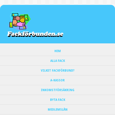
HEM
ALLA FACK
VILKET FACKFÖRBUND?
A-KASSOR
INKOMSTFÖRSÄKRING
BYTA FACK
MEDLEMSLÅN