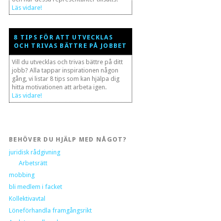
Läs vidare!
8 TIPS FÖR ATT UTVECKLAS
OCH TRIVAS BÄTTRE PÅ JOBBET
Vill du utvecklas och trivas bättre på ditt
jobb? Alla tappar inspirationen någon
gång, vi listar 8 tips som kan hjälpa dig
hitta motivationen att arbeta igen.
Läs vidare!
BEHÖVER DU HJÄLP MED NÅGOT?
juridisk rådgivning
Arbetsrätt
mobbing
bli medlem i facket
Kollektivavtal
Löneförhandla framgångsrikt