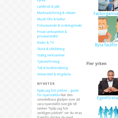
Kyrka
Lantbruk & jakt
Marknadsföring & reklam
Fackorganisa
Musik Film & Kultur
Polisväsende & ordningsmakt
Privat verksamhet &
privatanställd
Radio & TV
Byta fackfö
Skola & Utbildning
Statlig verksamhet
Tjänsteföretag
Fler yrken
Tull & kustbevakning
Universitet & Högskola
NYHETER
Hjälp jag fick jobbet – guide
för nyanställda
När den
Egenföreta
omedelbara glädjen över att
vara nyanställd övergår till
tanken ”hjälp jag fick
verkligen jobbet!” ser du strax
framför dig hur du med