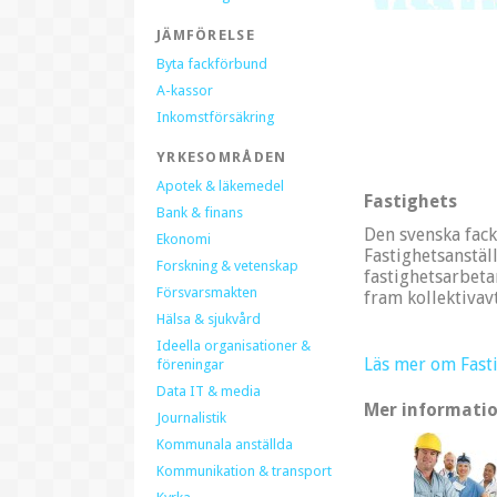
JÄMFÖRELSE
Byta fackförbund
A-kassor
Inkomstförsäkring
YRKESOMRÅDEN
Apotek & läkemedel
Fastighets
Bank & finans
Den svenska fack
Ekonomi
Fastighetsanstä
Forskning & vetenskap
fastighetsarbeta
Försvarsmakten
fram kollektivav
Hälsa & sjukvård
Ideella organisationer &
Läs mer om Fast
föreningar
Data IT & media
Mer informatio
Journalistik
Kommunala anställda
Kommunikation & transport