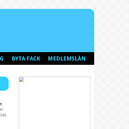
NG
BYTA FACK
MEDLEMSLÅN
e
.
ar
bas