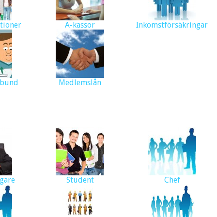
tioner
A-kassor
Inkomstförsäkringar
rbund
Medlemslån
gare
Student
Chef