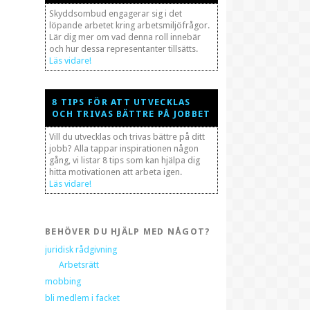
Skyddsombud engagerar sig i det
löpande arbetet kring arbetsmiljöfrågor.
Lär dig mer om vad denna roll innebär
och hur dessa representanter tillsätts.
Läs vidare!
8 TIPS FÖR ATT UTVECKLAS
OCH TRIVAS BÄTTRE PÅ JOBBET
Vill du utvecklas och trivas bättre på ditt
jobb? Alla tappar inspirationen någon
gång, vi listar 8 tips som kan hjälpa dig
hitta motivationen att arbeta igen.
Läs vidare!
BEHÖVER DU HJÄLP MED NÅGOT?
juridisk rådgivning
Arbetsrätt
mobbing
bli medlem i facket