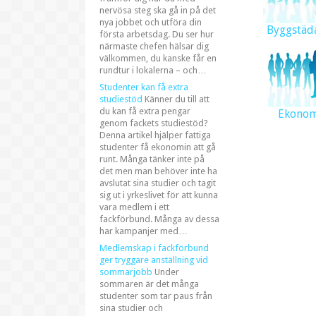
nervösa steg ska gå in på det
nya jobbet och utföra din
Byggstäd
första arbetsdag. Du ser hur
närmaste chefen hälsar dig
välkommen, du kanske får en
rundtur i lokalerna – och…
Studenter kan få extra
studiestöd
Känner du till att
du kan få extra pengar
Ekono
genom fackets studiestöd?
Denna artikel hjälper fattiga
studenter få ekonomin att gå
runt. Många tänker inte på
det men man behöver inte ha
avslutat sina studier och tagit
sig ut i yrkeslivet för att kunna
vara medlem i ett
fackförbund. Många av dessa
har kampanjer med…
Medlemskap i fackförbund
ger tryggare anställning vid
sommarjobb
Under
sommaren är det många
studenter som tar paus från
sina studier och