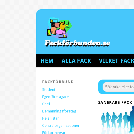
HEM
ALLA FACK
VILKET FA
FACKFÖRBUND
Student
Egenföretagare
SANERARE FACK
Chef
Bemanningsföretag
Hela listan
Centralorganisationer
Förkortningar