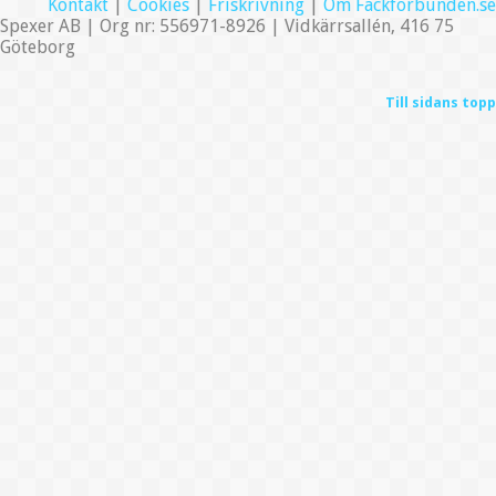
Kontakt
|
Cookies
|
Friskrivning
|
Om Fackförbunden.se
Spexer AB | Org nr: 556971-8926 | Vidkärrsallén, 416 75
Göteborg
Till sidans topp