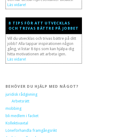
Läs vidare!
8 TIPS FÖR ATT UTVECKLAS
OCH TRIVAS BÄTTRE PÅ JOBBET
Vill du utvecklas och trivas bättre på ditt
jobb? Alla tappar inspirationen någon
gång, vi listar 8 tips som kan hjälpa dig
hitta motivationen att arbeta igen.
Läs vidare!
BEHÖVER DU HJÄLP MED NÅGOT?
juridisk rådgivning
Arbetsrätt
mobbing
bli medlem i facket
Kollektivavtal
Löneförhandla framgångsrikt