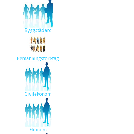
Byggstädare
Bemanningsföretag
Civilekonom
Ekonom