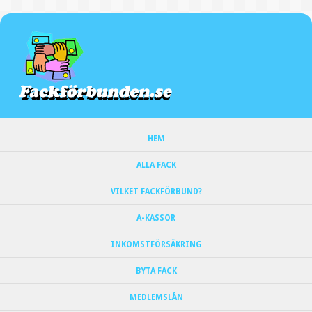
HEM
ALLA FACK
VILKET FACKFÖRBUND?
A-KASSOR
INKOMSTFÖRSÄKRING
BYTA FACK
MEDLEMSLÅN