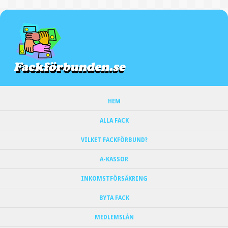
HEM
ALLA FACK
VILKET FACKFÖRBUND?
A-KASSOR
INKOMSTFÖRSÄKRING
BYTA FACK
MEDLEMSLÅN