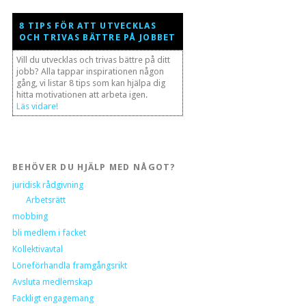
8 TIPS FÖR ATT UTVECKLAS
OCH TRIVAS BÄTTRE PÅ JOBBET
Vill du utvecklas och trivas bättre på ditt
jobb? Alla tappar inspirationen någon
gång, vi listar 8 tips som kan hjälpa dig
hitta motivationen att arbeta igen.
Läs vidare!
BEHÖVER DU HJÄLP MED NÅGOT?
juridisk rådgivning
Arbetsrätt
mobbing
bli medlem i facket
Kollektivavtal
Löneförhandla framgångsrikt
Avsluta medlemskap
Fackligt engagemang