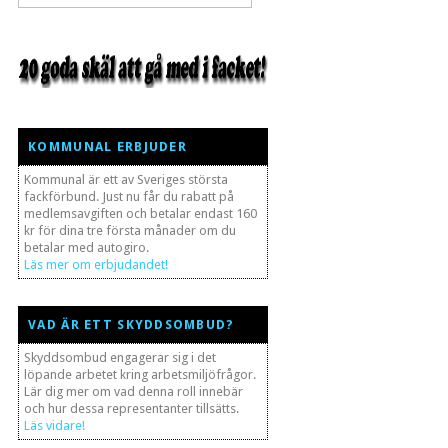
KOMMUNAL ERBJUDER
Kommunal är ett av Sveriges största
fackförbund. Just nu får du rabatt på
medlemsavgiften och betalar endast 160
kr för dina tre första månader om du
betalar med autogiro.
Läs mer om erbjudandet!
VAD ÄR ETT SKYDDSOMBUD?
Skyddsombud engagerar sig i det
löpande arbetet kring arbetsmiljöfrågor.
Lär dig mer om vad denna roll innebär
och hur dessa representanter tillsätts.
Läs vidare!