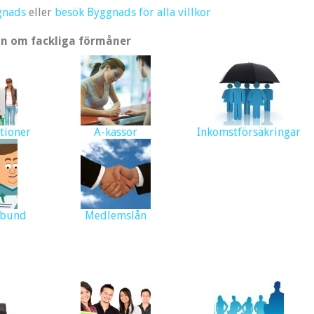
gnads
eller
besök Byggnads för alla villkor
n om fackliga förmåner
tioner
A-kassor
Inkomstförsäkringar
rbund
Medlemslån