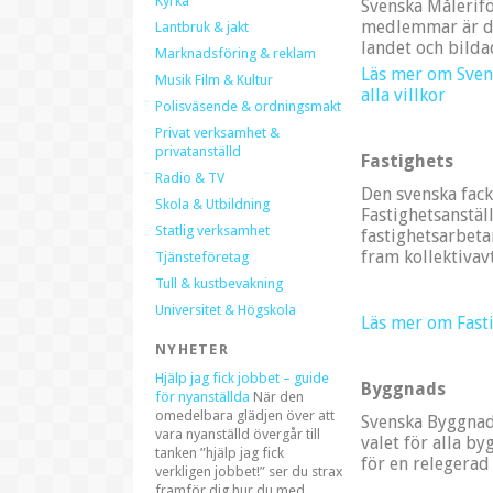
Kyrka
Svenska Måleri
medlemmar är de
Lantbruk & jakt
landet och bilda
Marknadsföring & reklam
Läs mer om Sve
Musik Film & Kultur
alla villkor
Polisväsende & ordningsmakt
Privat verksamhet &
privatanställd
Fastighets
Radio & TV
Den svenska fack
Skola & Utbildning
Fastighetsanstä
Statlig verksamhet
fastighetsarbeta
fram kollektivav
Tjänsteföretag
Tull & kustbevakning
Universitet & Högskola
Läs mer om Fast
NYHETER
Hjälp jag fick jobbet – guide
Byggnads
för nyanställda
När den
omedelbara glädjen över att
Svenska Byggnad
vara nyanställd övergår till
valet för alla b
tanken ”hjälp jag fick
för en relegerad
verkligen jobbet!” ser du strax
framför dig hur du med