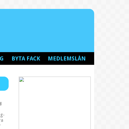
NG
BYTA FACK
MEDLEMSLÅN
d
gg-
ra
r