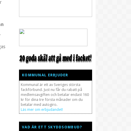
r
ån
r
gas
KOMMUNAL ERBJUDER
Kommunal är ett av Sveriges största
fackförbund. Just nu får du rabatt på
medlemsavgiften och betalar endast 160
kr för dina tre första månader om du
betalar med autogiro.
Läs mer om erbjudandet!
VAD ÄR ETT SKYDDSOMBUD?