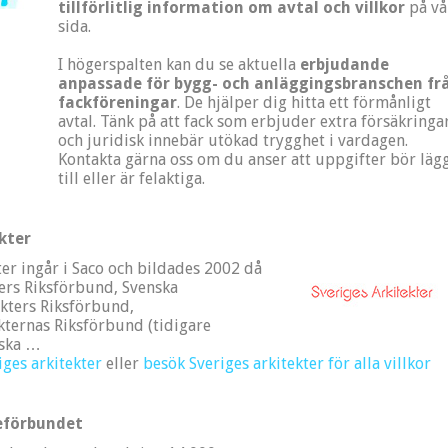
tillförlitlig information om avtal och villkor
på vå
sida.
I högerspalten kan du se aktuella
erbjudande
anpassade för bygg- och anläggingsbranschen fr
fackföreningar
. De hjälper dig hitta ett förmånligt
avtal. Tänk på att fack som erbjuder extra försäkringa
och juridisk innebär utökad trygghet i vardagen.
Kontakta gärna oss om du anser att uppgifter bör läg
till eller är felaktiga.
kter
ter ingår i Saco och bildades 2002 då
ers Riksförbund, Svenska
kters Riksförbund,
kternas Riksförbund (tidigare
nska …
ges arkitekter
eller
besök Sveriges arkitekter för alla villkor
eförbundet