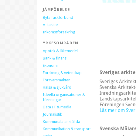
JÄMFÖRELSE
Byta fackförbund
A-kassor
Inkomstförsäkring
YRKESOMRÅDEN
Apotek & läkemedel
Bank & finans
Ekonomi
Sveriges arkite
Forskning & vetenskap
Försvarsmakten
Sveriges Arkitek
Svenska Arkitekt
Hälsa & sjukvård
Inredningsarkite
Ideella organisationer &
Landskapsarkite
föreningar
Föreningen Sve
Data IT & media
Läs mer om Sveri
Journalistik
Kommunala anställda
Svenska Målar
Kommunikation & transport