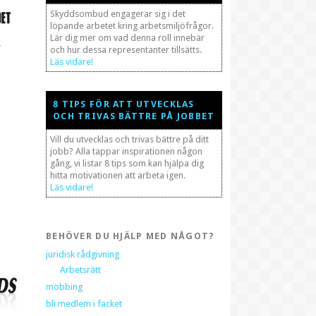
Skyddsombud engagerar sig i det
löpande arbetet kring arbetsmiljöfrågor.
Lär dig mer om vad denna roll innebär
r
och hur dessa representanter tillsätts.
Läs vidare!
8 TIPS FÖR ATT UTVECKLAS
OCH TRIVAS BÄTTRE PÅ JOBBET
Vill du utvecklas och trivas bättre på ditt
jobb? Alla tappar inspirationen någon
gång, vi listar 8 tips som kan hjälpa dig
hitta motivationen att arbeta igen.
Läs vidare!
BEHÖVER DU HJÄLP MED NÅGOT?
juridisk rådgivning
Arbetsrätt
mobbing
bli medlem i facket