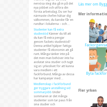
nervösa steg ska gå in på det
Läs mer om Byg
nya jobbet och utföra din
första arbetsdag. Du ser hur
Mer informatio
närmaste chefen hälsar dig
välkommen, du kanske får en
rundtur i lokalerna – och…
Studenter kan få extra
studiestöd
Känner du till att
du kan få extra pengar
genom fackets studiestöd?
Fackorganisa
Denna artikel hjälper fattiga
studenter få ekonomin att gå
runt. Många tänker inte på
det men man behöver inte ha
avslutat sina studier och tagit
sig ut i yrkeslivet för att kunna
vara medlem i ett
Byta fackfö
fackförbund. Många av dessa
har kampanjer med…
Medlemskap i fackförbund
ger tryggare anställning vid
Fler yrken
sommarjobb
Under
sommaren är det många
studenter som tar paus från
sina studier och