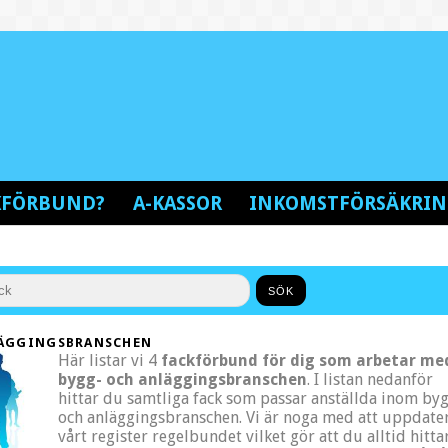
CKFÖRBUND?
A-KASSOR
INKOMSTFÖRSÄKRI
LÄGGINGSBRANSCHEN
Här listar vi 4
fackförbund för dig som arbetar me
bygg- och anläggingsbranschen
. I listan nedanför
hittar du samtliga fack som passar anställda inom by
och anläggingsbranschen. Vi är noga med att uppdate
vårt register regelbundet vilket gör att du alltid hitta