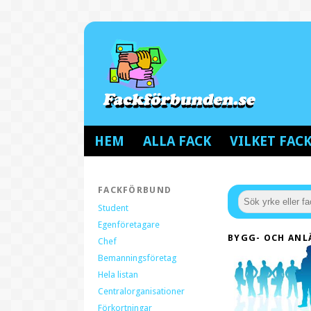
HEM
ALLA FACK
VILKET FA
FACKFÖRBUND
Student
Egenföretagare
BYGG- OCH AN
Chef
Bemanningsföretag
Hela listan
Centralorganisationer
Förkortningar