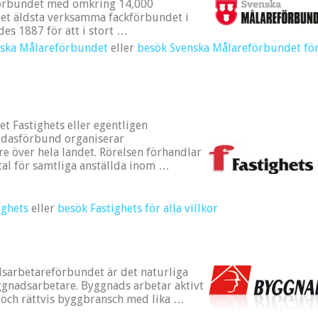
förbundet med omkring 14,000
t äldsta verksamma fackförbundet i
des 1887 för att i stort …
nska Målareförbundet
eller
besök Svenska Målareförbundet fö
et Fastighets eller egentligen
lldasförbund organiserar
re över hela landet. Rörelsen förhandlar
tal för samtliga anställda inom …
ighets
eller
besök Fastighets för alla villkor
sarbetareförbundet är det naturliga
yggnadsarbetare. Byggnads arbetar aktivt
 och rättvis byggbransch med lika …