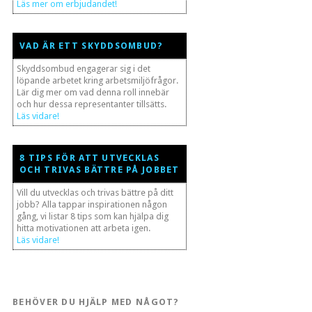
Läs mer om erbjudandet!
VAD ÄR ETT SKYDDSOMBUD?
Skyddsombud engagerar sig i det
löpande arbetet kring arbetsmiljöfrågor.
Lär dig mer om vad denna roll innebär
och hur dessa representanter tillsätts.
Läs vidare!
8 TIPS FÖR ATT UTVECKLAS
OCH TRIVAS BÄTTRE PÅ JOBBET
Vill du utvecklas och trivas bättre på ditt
jobb? Alla tappar inspirationen någon
gång, vi listar 8 tips som kan hjälpa dig
hitta motivationen att arbeta igen.
Läs vidare!
BEHÖVER DU HJÄLP MED NÅGOT?