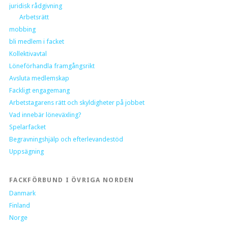
juridisk rådgivning
Arbetsrätt
mobbing
bli medlem i facket
Kollektivavtal
Löneförhandla framgångsrikt
Avsluta medlemskap
Fackligt engagemang
Arbetstagarens rätt och skyldigheter på jobbet
Vad innebär löneväxling?
Spelarfacket
Begravningshjälp och efterlevandestöd
Uppsägning
FACKFÖRBUND I ÖVRIGA NORDEN
Danmark
Finland
Norge