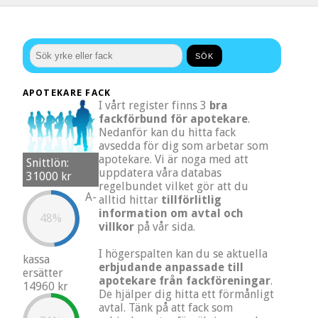
APOTEKARE FACK
I vårt register finns 3
bra
fackförbund för apotekare
.
Nedanför kan du hitta fack
avsedda för dig som arbetar som
apotekare. Vi är noga med att
Snittlön:
uppdatera våra databas
31000 kr
regelbundet vilket gör att du
A-
alltid hittar
tillförlitlig
information om avtal och
48%
villkor
på vår sida.
I högerspalten kan du se aktuella
kassa
erbjudande anpassade till
ersätter
apotekare från fackföreningar
.
14960 kr
De hjälper dig hitta ett förmånligt
avtal. Tänk på att fack som