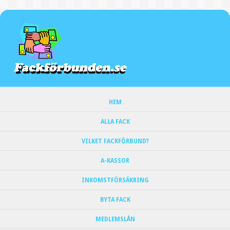
HEM
ALLA FACK
VILKET FACKFÖRBUND?
A-KASSOR
INKOMSTFÖRSÄKRING
BYTA FACK
MEDLEMSLÅN