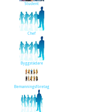
Student
Chef
Byggstädare
Bemanningsföretag