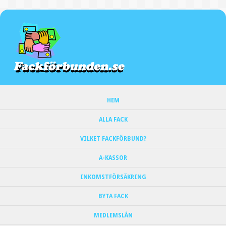
HEM
ALLA FACK
VILKET FACKFÖRBUND?
A-KASSOR
INKOMSTFÖRSÄKRING
BYTA FACK
MEDLEMSLÅN