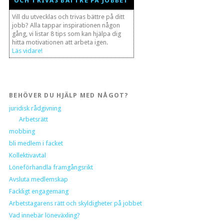
OCH TRIVAS BÄTTRE PÅ JOBBET
Vill du utvecklas och trivas bättre på ditt
jobb? Alla tappar inspirationen någon
gång, vi listar 8 tips som kan hjälpa dig
hitta motivationen att arbeta igen.
Läs vidare!
BEHÖVER DU HJÄLP MED NÅGOT?
juridisk rådgivning
Arbetsrätt
mobbing
bli medlem i facket
Kollektivavtal
Löneförhandla framgångsrikt
Avsluta medlemskap
Fackligt engagemang
Arbetstagarens rätt och skyldigheter på jobbet
Vad innebär löneväxling?