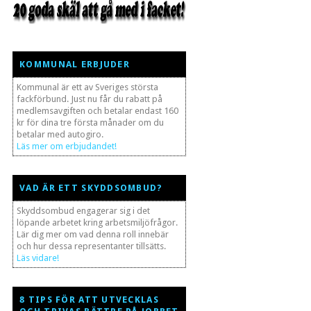
KOMMUNAL ERBJUDER
Kommunal är ett av Sveriges största
fackförbund. Just nu får du rabatt på
medlemsavgiften och betalar endast 160
kr för dina tre första månader om du
betalar med autogiro.
Läs mer om erbjudandet!
VAD ÄR ETT SKYDDSOMBUD?
Skyddsombud engagerar sig i det
löpande arbetet kring arbetsmiljöfrågor.
Lär dig mer om vad denna roll innebär
och hur dessa representanter tillsätts.
Läs vidare!
8 TIPS FÖR ATT UTVECKLAS